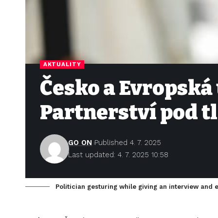
AKTUALITY
Česko a Evropská 
Partnerství pod 
GO ON
Published 4. 7. 2025
Last updated: 4. 7. 2025 10:58
Politician gesturing while giving an interview and e