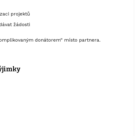
zaci projektů
dávat žádosti
komplikovaným donátorem“ místo partnera.
výjimky