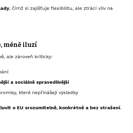
lady
, čímž si zajišťuje flexibilitu, ale ztrácí vliv na
e, méně iluzí
, ale zároveň kriticky:
kání
ější a sociálně spravedlivější
promisy, které nepřinášejí výsledky
luvit o EU srozumitelně, konkrétně a bez strašení
.