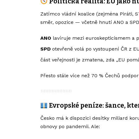
Politická realita: EU jako n
Zatímco vládní koalice (zejména Piráti,
směr, opozice — včetně hnutí ANO a SPD 
ANO
lavíruje mezi euroskepticismem a
SPD
otevřeně volá po vystoupení ČR z E
část veřejnosti je zmatena, zda „EU pom
Přesto stále více než 70 % Čechů podporuj
Evropské peníze: šance, kte
Česko má k dispozici desítky miliard ko
obnovy po pandemii. Ale: