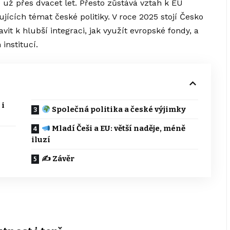
už přes dvacet let. Přesto zůstává vztah k EU
jících témat české politiky. V roce 2025 stojí Česko
vit k hlubší integraci, jak využít evropské fondy, a
institucí.
 i
Společná politika a české výjimky
Mladí Češi a EU: větší naděje, méně
iluzí
✍️ Závěr