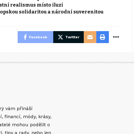
stní realismus místo iluzí
ropskou solidaritou a národní suverenitou
Facebook
Twitter
erý vám přináší
í, financí, módy, krásy,
vatelé mohou podělit o
 tipy a rady, nebo jen