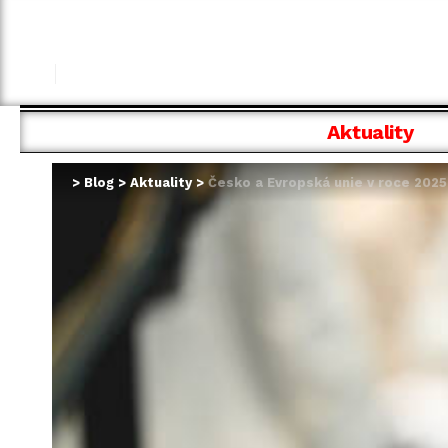
Aktuality
>
Blog
>
Aktuality
>
Česko a Evropská unie v roce 2025