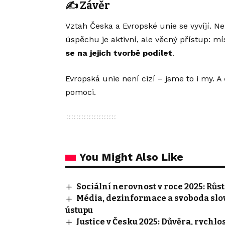
✍️
Závěr
Vztah Česka a Evropské unie se vyvíjí. Ne
úspěchu je aktivní, ale věcný přístup: m
se na jejich tvorbě podílet
.
Evropská unie není cizí – jsme to i my.
pomoci.
You Might Also Like
Sociální nerovnost v roce 2025: Růst
Média, dezinformace a svoboda slov
ústupu
Justice v Česku 2025: Důvěra, rychlo