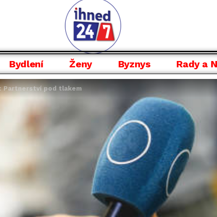
Bydlení
Ženy
Byznys
Rady a 
: Partnerství pod tlakem