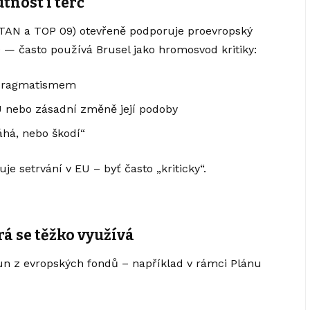
utnost i terč
 STAN a TOP 09) otevřeně podporuje proevropský
— často používá Brusel jako hromosvod kritiky:
 pragmatismem
U nebo zásadní změně její podoby
áhá, nebo škodí“
e setrvání v EU – byť často „kriticky“.
rá se těžko využívá
run z evropských fondů – například v rámci Plánu