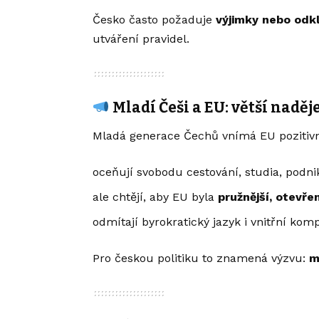
Česko často požaduje
výjimky nebo odk
utváření pravidel.
Mladí Češi a EU: větší naděj
Mladá generace Čechů vnímá EU pozitivně
oceňují svobodu cestování, studia, podni
ale chtějí, aby EU byla
pružnější, otevřen
odmítají byrokratický jazyk i vnitřní kom
Pro českou politiku to znamená výzvu:
m