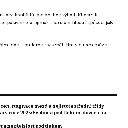
ní bez konfliktů, ale ani bez výhod. Klíčem k
ísto pasivního přejímání nařízení hledat způsob,
jak
 A čím lépe jí budeme rozumět, tím víc nám může
 cen, stagnace mezd a nejistota střední třídy
a v roce 2025: Svoboda pod tlakem, důvěra na
st a nezávislost pod tlakem