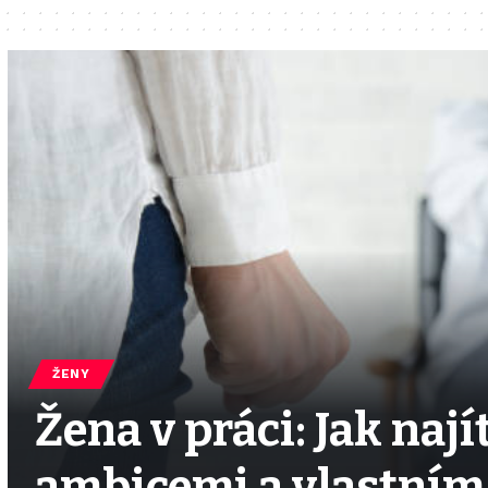
ŽENY
Žena v práci: Jak naj
ambicemi a vlastním