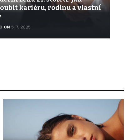
oubit kariéru, rodinu a vlastní
y
O ON
5. 7. 2025
 ON
5. 7. 2025