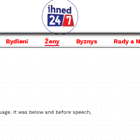
Bydlení
Ženy
Byznys
Rady a 
uage. It was below and before speech,