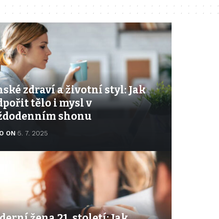
ské zdraví a životní styl: Jak
pořit tělo i mysl v
ždodenním shonu
O ON
5. 7. 2025
erní žena 21. století: Jak