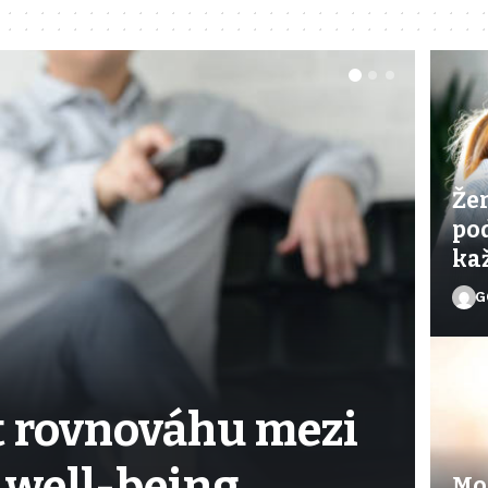
Žen
pod
ka
G
ít rovnováhu mezi
 well-being
Mod