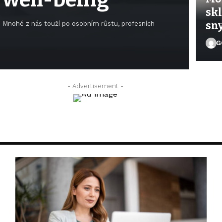
skl
sn
. Mnohé z nás touží po osobním růstu, profesních
G
GO
- Advertisement -