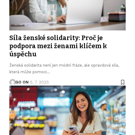
Síla ženské solidarity: Proč je
podpora mezi ženami klíčem k
úspěchu
Ženská solidarita není jen módní fráze, ale opravdová síla,
která může pomoci
…
GO ON
5. 7. 2025