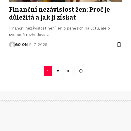
Finanční nezávislost žen: Proč je
důležitá a jak ji získat
Finanční nezávislost není jen o penězích na účtu, ale o
svobodě rozhodovat
…
GO ON
5. 7. 2025
1
2
3