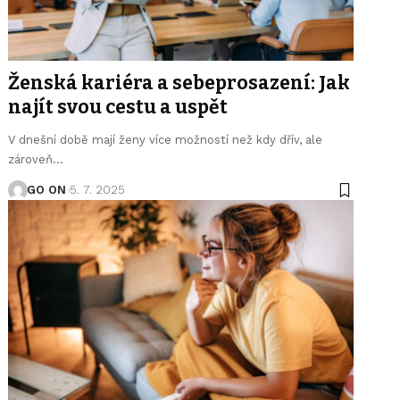
Ženská kariéra a sebeprosazení: Jak
najít svou cestu a uspět
V dnešní době mají ženy více možností než kdy dřív, ale
zároveň
…
GO ON
5. 7. 2025