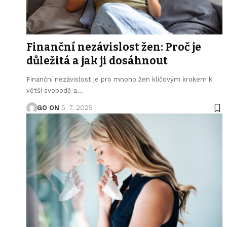
Finanční nezávislost žen: Proč je
důležitá a jak ji dosáhnout
Finanční nezávislost je pro mnoho žen klíčovým krokem k
větší svobodě a
…
GO ON
5. 7. 2025