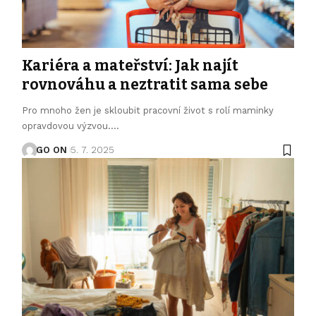
Kariéra a mateřství: Jak najít
rovnováhu a neztratit sama sebe
Pro mnoho žen je skloubit pracovní život s rolí maminky
opravdovou výzvou.
…
GO ON
5. 7. 2025