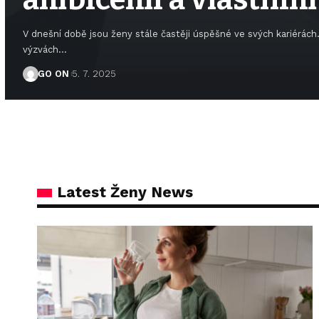
V dnešní době jsou ženy stále častěji úspěšné ve svých kariérách
výzvách
…
GO ON
5. 7. 2025
Latest Ženy News