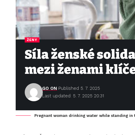
ŽENY
Síla ženské solida
mezi ženami klíč
GO ON
Published 5. 7. 2025
Last updated: 5. 7. 2025 20:31
Pregnant woman drinking water while standing in 