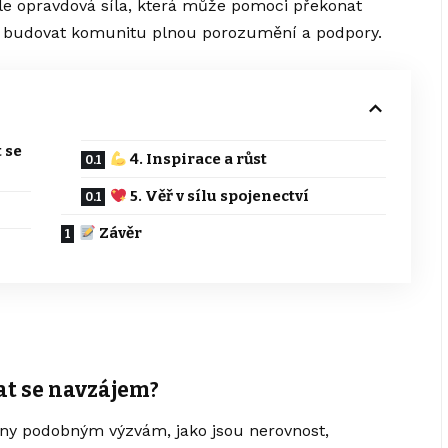
ale opravdová síla, která může pomoci překonat
ot a budovat komunitu plnou porozumění a podpory.
 se
4. Inspirace a růst
5. Věř v sílu spojenectví
Závěr
vat se navzájem?
eny podobným výzvám, jako jsou nerovnost,