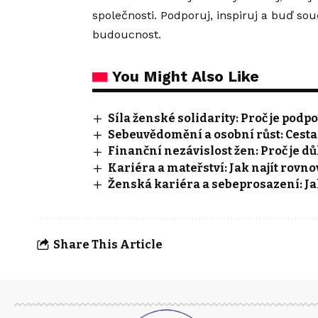
společnosti. Podporuj, inspiruj a buď sou
budoucnost.
You Might Also Like
Síla ženské solidarity: Proč je pod
Sebeuvědomění a osobní růst: Cesta k
Finanční nezávislost žen: Proč je důl
Kariéra a mateřství: Jak najít rovn
Ženská kariéra a sebeprosazení: Jak
Share This Article