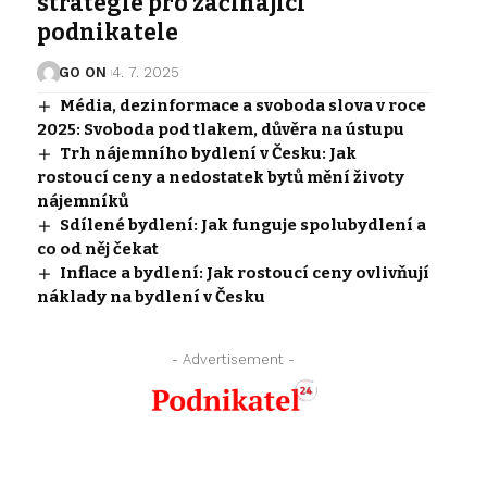
strategie pro začínající
podnikatele
GO ON
4. 7. 2025
Média, dezinformace a svoboda slova v roce
2025: Svoboda pod tlakem, důvěra na ústupu
Trh nájemního bydlení v Česku: Jak
rostoucí ceny a nedostatek bytů mění životy
nájemníků
Sdílené bydlení: Jak funguje spolubydlení a
co od něj čekat
Inflace a bydlení: Jak rostoucí ceny ovlivňují
náklady na bydlení v Česku
- Advertisement -