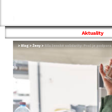
Aktuality
>
Blog
>
Ženy
>
Síla ženské solidarity: Proč je podpor