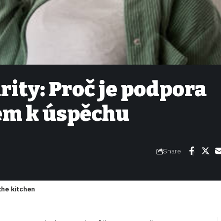
rity: Proč je podpora
em k úspěchu
Share
the kitchen