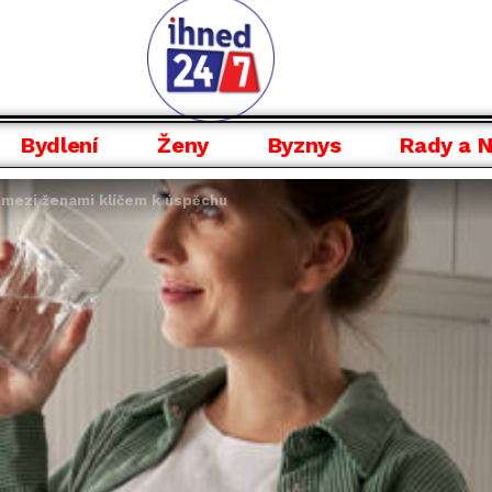
Bydlení
Ženy
Byznys
Rady a 
a mezi ženami klíčem k úspěchu