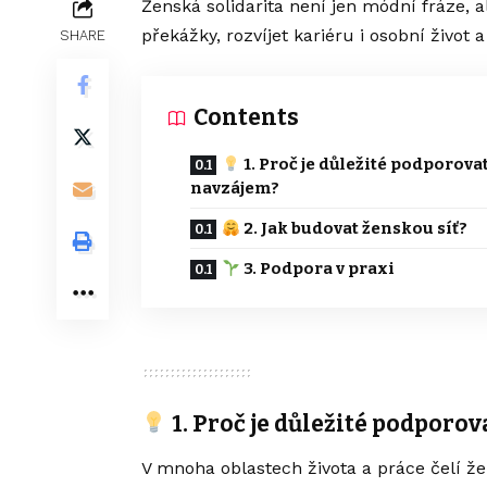
Ženská solidarita není jen módní fráze, 
překážky, rozvíjet kariéru i osobní živ
SHARE
Contents
1. Proč je důležité podporovat
navzájem?
2. Jak budovat ženskou síť?
3. Podpora v praxi
1. Proč je důležité podporo
V mnoha oblastech života a práce čelí ž