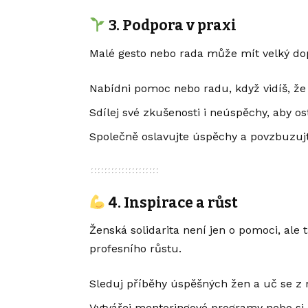
3. Podpora v praxi
Malé gesto nebo rada může mít velký do
Nabídni pomoc nebo radu, když vidíš, že
Sdílej své zkušenosti i neúspěchy, aby o
Společně oslavujte úspěchy a povzbuzujte
4. Inspirace a růst
Ženská solidarita není jen o pomoci, ale 
profesního růstu.
Sleduj příběhy úspěšných žen a uč se z 
Vytvářej mentoringové programy nebo si 