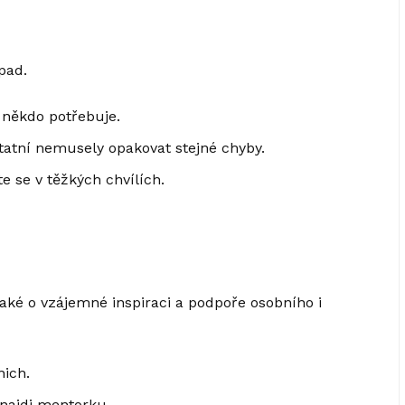
pad.
 někdo potřebuje.
statní nemusely opakovat stejné chyby.
 se v těžkých chvílích.
také o vzájemné inspiraci a podpoře osobního i
nich.
najdi mentorku.