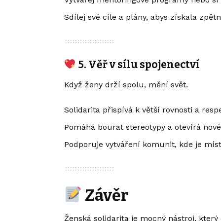
Sdílej své cíle a plány, abys získala zpě
5. Věř v sílu spojenectví
Když ženy drží spolu, mění svět.
Solidarita přispívá k větší rovnosti a res
Pomáhá bourat stereotypy a otevírá nové
Podporuje vytváření komunit, kde je mís
Závěr
Ženská solidarita je mocný nástroj, který