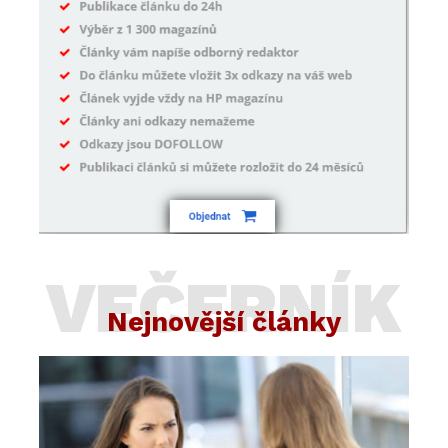
VEČERNÍK
Nejnovější články