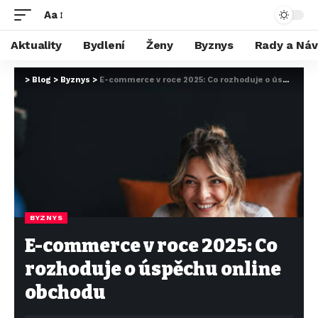
Aa
Aktuality
Bydlení
Ženy
Byznys
Rady a Ná
>
Blog
>
Byznys
>
E-commerce v roce 2025: Co rozhoduje o úspěchu online obchodu
BYZNYS
E-commerce v roce 2025: Co
rozhoduje o úspěchu online
obchodu