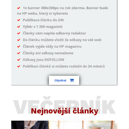
VEČERNÍK
Nejnovější články