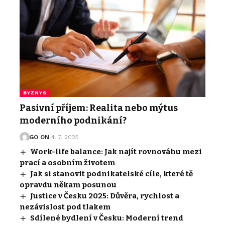
BYZNYS
Pasivní příjem: Realita nebo mýtus
moderního podnikání?
GO ON
4. 7. 2025
Work-life balance: Jak najít rovnováhu mezi
prací a osobním životem
Jak si stanovit podnikatelské cíle, které tě
opravdu někam posunou
Justice v Česku 2025: Důvěra, rychlost a
nezávislost pod tlakem
Sdílené bydlení v Česku: Moderní trend