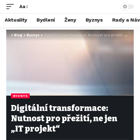
Aa
Aktuality
Bydlení
Ženy
Byznys
Rady a Ná
>
Blog
>
Byznys
>
Digitální transformace: Nutnost pro přežití, ne jen „IT projekt“
BYZNYS
Digitální transformace:
Nutnost pro přežití, ne jen
„IT projekt“