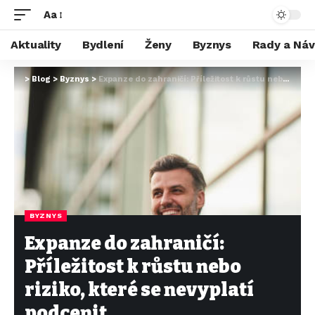
Aa
Aktuality
Bydlení
Ženy
Byznys
Rady a Ná
>
Blog
>
Byznys
>
Expanze do zahraničí: Příležitost k růstu nebo riziko, které se nevyplatí podcenit
BYZNYS
Expanze do zahraničí:
Příležitost k růstu nebo
riziko, které se nevyplatí
podcenit