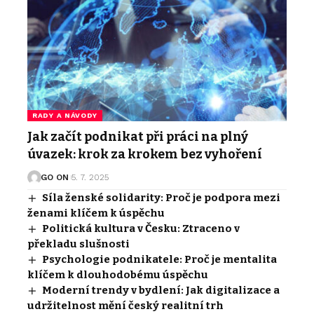
RADY A NÁVODY
Jak začít podnikat při práci na plný
úvazek: krok za krokem bez vyhoření
GO ON
5. 7. 2025
Síla ženské solidarity: Proč je podpora mezi
ženami klíčem k úspěchu
Politická kultura v Česku: Ztraceno v
překladu slušnosti
Psychologie podnikatele: Proč je mentalita
klíčem k dlouhodobému úspěchu
Moderní trendy v bydlení: Jak digitalizace a
udržitelnost mění český realitní trh