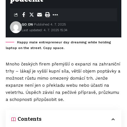
GO ON
Published 4. 7. 2025
Last updated: 4. 7. 2025 15:34
Happy male entrepreneur day dreaming while holding
laptop on the street. Copy space.
Mnoho českých firem přemýšlí o expanzi na zahraniční
trhy – lákají je vyšší kupní síla, větší objem poptávky a
možnost růstu mimo omezený domácí trh. Jenže
expanze není jen o překladu webu nebo účasti na
veletrhu. Úspěch závisí na pečlivé přípravě, průzkumu
a schopnosti přizpůsobit se.
Contents