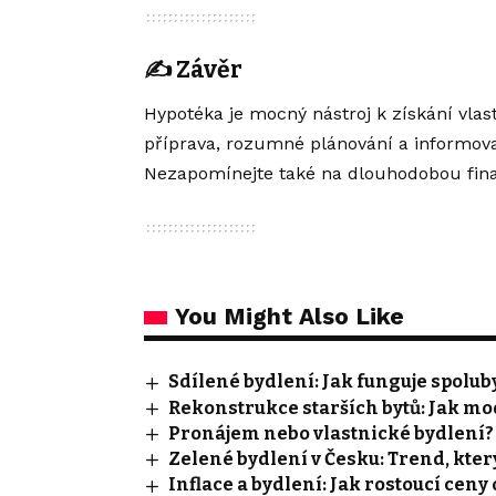
✍️
Závěr
Hypotéka je mocný nástroj k získání vlast
příprava, rozumné plánování a informov
Nezapomínejte také na dlouhodobou finan
You Might Also Like
Sdílené bydlení: Jak funguje spoluby
Rekonstrukce starších bytů: Jak m
Pronájem nebo vlastnické bydlení? C
Zelené bydlení v Česku: Trend, kter
Inflace a bydlení: Jak rostoucí ceny