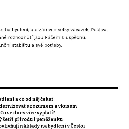
ního bydlení, ale zároveň velký závazek. Pečlivá
ané rozhodnutí jsou klíčem k úspěchu.
ční stabilitu a své potřeby.
dlení a co od něj čekat
odernizovat s rozumem a vkusem
o se dnes více vyplatí?
ý šetří přírodu i peněženku
 ovlivňují náklady na bydlení v Česku