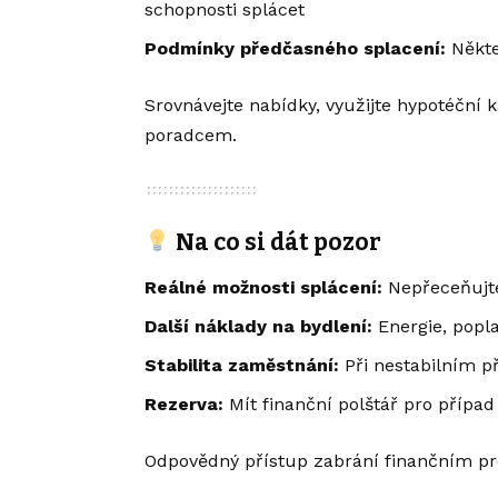
schopnosti splácet
Podmínky předčasného splacení:
Někte
Srovnávejte nabídky, využijte hypotéční 
poradcem.
Na co si dát pozor
Reálné možnosti splácení:
Nepřeceňujte 
Další náklady na bydlení:
Energie, popla
Stabilita zaměstnání:
Při nestabilním p
Rezerva:
Mít finanční polštář pro přípa
Odpovědný přístup zabrání finančním 