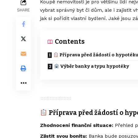
Koupě nemovitosti je pro většinu lidí nejvě
vybrat správný byt či dům, ale i zajistit
SHARE
jak si pořídit vlastní bydlení. Jaké jsou 
Contents
Příprava před žádostí o hypoték
Výběr banky a typu hypotéky
Příprava před žádostí o hy
Zhodnocení finanční situace:
Přehled p
Zjistit svou bonitu:
Banka bude posuzova