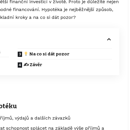
tší finanční investicí v životě. Proto je důležité nejen
 vhodné financování. Hypotéka je nejběžnější způsob,
základní kroky a na co si dát pozor?
u
Na co si dát pozor
✍️ Závěr
potéku
říjmů, výdajů a dalších závazků
t schopnost splácet na základě výše příjmů a