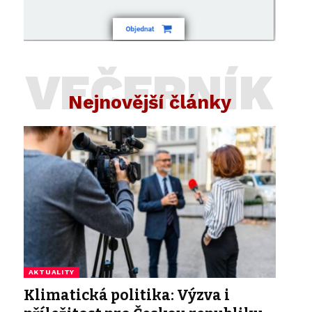
VEČERNÍK
Nejnovější články
AKTUALITY
Klimatická politika: Výzva i