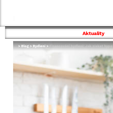
Aktuality
>
Blog
>
Bydlení
>
Financování bydlení: Jak získat hyp