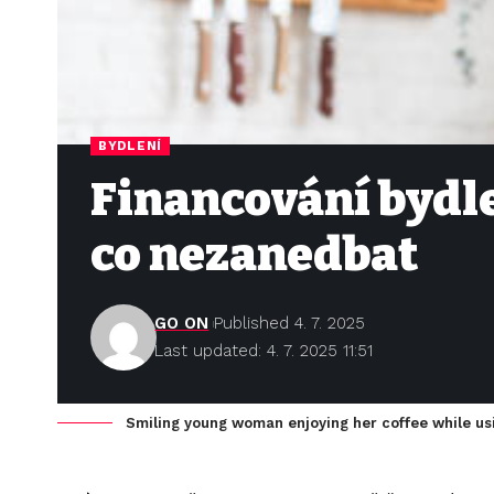
BYDLENÍ
Financování bydle
co nezanedbat
GO ON
Published 4. 7. 2025
Last updated: 4. 7. 2025 11:51
Smiling young woman enjoying her coffee while us