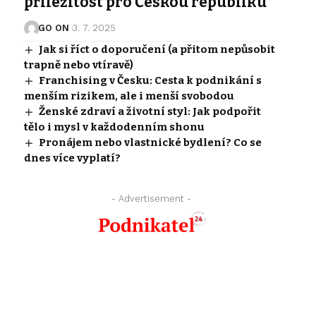
příležitost pro Českou republiku
GO ON
3. 7. 2025
Jak si říct o doporučení (a přitom nepůsobit
trapně nebo vtíravě)
Franchising v Česku: Cesta k podnikání s
menším rizikem, ale i menší svobodou
Ženské zdraví a životní styl: Jak podpořit
tělo i mysl v každodenním shonu
Pronájem nebo vlastnické bydlení? Co se
dnes více vyplatí?
- Advertisement -