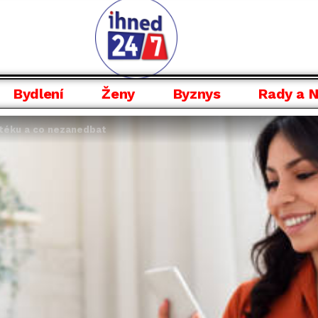
Bydlení
Ženy
Byznys
Rady a 
otéku a co nezanedbat