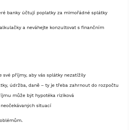
ré banky účtují poplatky za mimořádné splátky
kalkulačky a neváhejte konzultovat s finančním
své příjmy, aby vás splátky nezatížily
tky, údržba, daně – ty je třeba zahrnout do rozpočtu
říjmu může být hypotéka riziková
d neočekávaných situací
problémům.