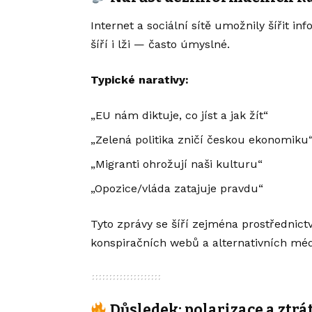
Internet a sociální sítě umožnily šířit in
šíří i lži — často úmyslné.
Typické narativy:
„EU nám diktuje, co jíst a jak žít“
„Zelená politika zničí českou ekonomiku
„Migranti ohrožují naši kulturu“
„Opozice/vláda zatajuje pravdu“
Tyto zprávy se šíří zejména prostřednic
konspiračních webů a alternativních méd
Důsledek: polarizace a ztrá