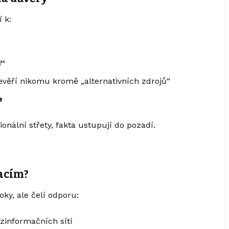
 k:
i“
nevěří nikomu kromě „alternativních zdrojů“
e
nální střety, fakta ustupují do pozadí.
macím?
oky, ale čelí odporu:
ezinformačních sítí