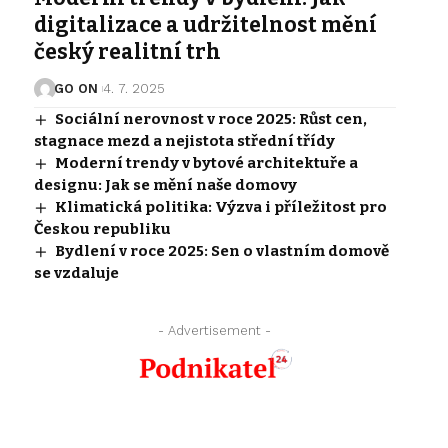
digitalizace a udržitelnost mění
český realitní trh
GO ON
4. 7. 2025
Sociální nerovnost v roce 2025: Růst cen,
stagnace mezd a nejistota střední třídy
Moderní trendy v bytové architektuře a
designu: Jak se mění naše domovy
Klimatická politika: Výzva i příležitost pro
Českou republiku
Bydlení v roce 2025: Sen o vlastním domově
se vzdaluje
- Advertisement -