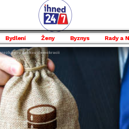
Bydlení
Ženy
Byznys
Rady a 
 hrozba pro českou demokracii