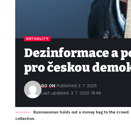
AKTUALITY
Dezinformace a po
pro českou demok
GO ON
Published 3. 7. 2025
Last updated: 3. 7. 2025 19:49
Businessman holds out a money bag to the crowd. P
collection.