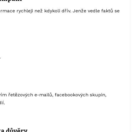
formace rychleji než kdykoli dřív. Jenže vedle faktů se
“
tvím řetězových e-mailů, facebookových skupin,
ií.
ta důvěry