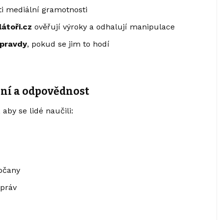
ti mediální gramotnosti
átoři.cz
ověřují výroky a odhalují manipulace
opravdy
, pokud se jim to hodí
ení a odpovědnost
aby se lidé naučili:
občany
zpráv