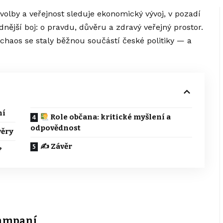
 volby a veřejnost sleduje ekonomický vývoj, v pozadí
dnější boj: o pravdu, důvěru a zdravý veřejný prostor.
haos se staly běžnou součástí české politiky — a
ní
Role občana: kritické myšlení a
odpovědnost
věry
✍️ Závěr
?
kampaní