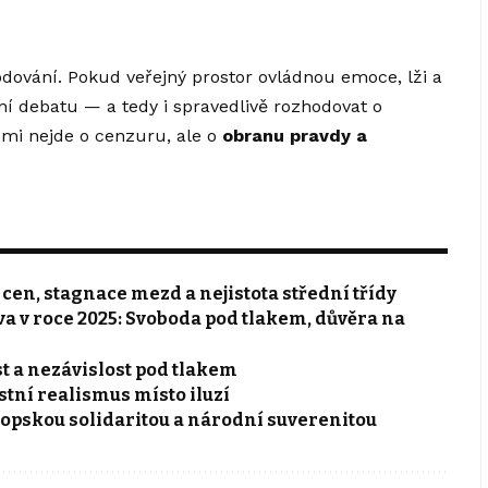
ování. Pokud veřejný prostor ovládnou emoce, lži a
ní debatu — a tedy i spravedlivě rozhodovat o
emi nejde o cenzuru, ale o
obranu pravdy a
 cen, stagnace mezd a nejistota střední třídy
a v roce 2025: Svoboda pod tlakem, důvěra na
st a nezávislost pod tlakem
stní realismus místo iluzí
ropskou solidaritou a národní suverenitou