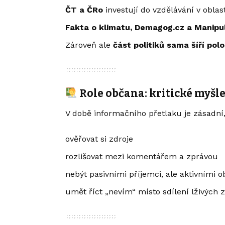
ČT a ČRo
investují do vzdělávání v oblas
Fakta o klimatu, Demagog.cz a Manipul
Zároveň ale
část politiků sama šíří pol
Role občana: kritické myšl
V době informačního přetlaku je zásadní, 
ověřovat si zdroje
rozlišovat mezi komentářem a zprávou
nebýt pasivními příjemci, ale aktivními 
umět říct „nevím“ místo sdílení lživých 