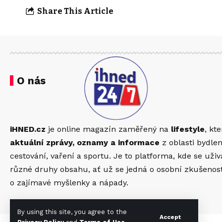
Share This Article
O nás
iHNED.cz
je online magazín zaměřený na
lifestyle
, kt
aktuální zprávy, oznamy a informace
z oblasti bydlen
cestování, vaření a sportu. Je to platforma, kde se uži
různé druhy obsahu, ať už se jedná o osobní zkušenosti,
o zajímavé myšlenky a nápady.
By using this site, you agree to the
Accept