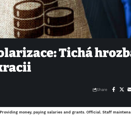
larizace: Tichá hrozb
racii
Share
roviding money, paying salaries and grants. Official. Staff mainten