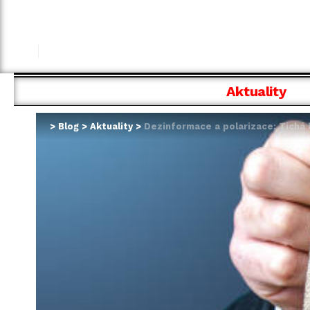
Aktuality
>
Blog
>
Aktuality
>
Dezinformace a polarizace: Tichá