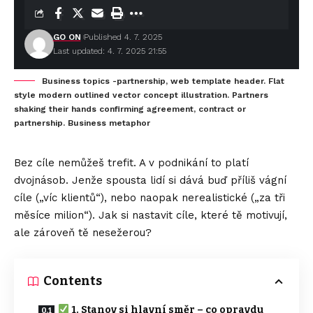
GO ON
Published 4. 7. 2025
Last updated: 4. 7. 2025 21:55
Business topics -partnership, web template header. Flat
style modern outlined vector concept illustration. Partners
shaking their hands confirming agreement, contract or
partnership. Business metaphor
Bez cíle nemůžeš trefit. A v podnikání to platí
dvojnásob. Jenže spousta lidí si dává buď příliš vágní
cíle („víc klientů“), nebo naopak nerealistické („za tři
měsíce milion“). Jak si nastavit cíle, které tě motivují,
ale zároveň tě nesežerou?
Contents
1. Stanov si hlavní směr – co opravdu