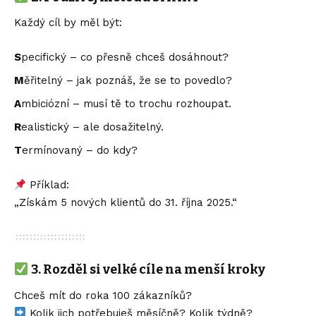
Každý cíl by měl být:
S
pecifický – co přesně chceš dosáhnout?
M
ěřitelný – jak poznáš, že se to povedlo?
A
mbiciózní – musí tě to trochu rozhoupat.
R
ealistický – ale dosažitelný.
T
ermínovaný – do kdy?
Příklad:
„Získám 5 nových klientů do 31. října 2025.“
3.
Rozděl si velké cíle na menší kroky
Chceš mít do roka 100 zákazníků?
Kolik jich potřebuješ měsíčně? Kolik týdně?