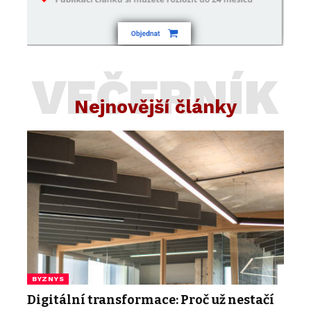
VEČERNÍK
Nejnovější články
BYZNYS
Digitální transformace: Proč už nestačí