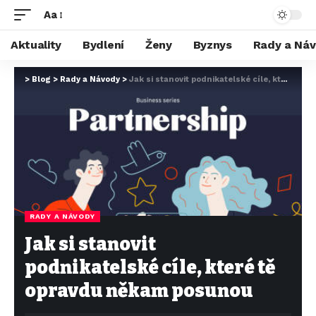
Aa
Aktuality
Bydlení
Ženy
Byznys
Rady a Ná
>
Blog
>
Rady a Návody
>
Jak si stanovit podnikatelské cíle, které tě opravdu někam posunou
RADY A NÁVODY
Jak si stanovit
podnikatelské cíle, které tě
opravdu někam posunou