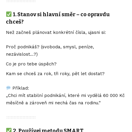
1.
Stanov si hlavní směr – co opravdu
chceš?
Než začneš plánovat konkrétní čísla, ujasni si:
Proč podnikáš? (svoboda, smysl, peníze,
nezávislost…?)
Co je pro tebe úspěch?
Kam se chceš za rok, tři roky, pět let dostat?
Příklad:
„Chci mít stabilní podnikání, které mi vydělá 60 000 Kč
měsíčně a zároveň mi nechá čas na rodinu.“
2.
Používej metodu SMART