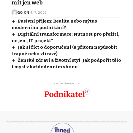
mít jen web
GO ON
4. 7. 2025
Pasivní příjem: Realita nebo mýtus
moderního podnikání?
Digitální transformace: Nutnost pro přežití,
ne jen „IT projekt“
Jak si říct o doporučení (a přitom nepůsobit
trapně nebo vtíravě)
Ženské zdraví a životní styl: Jak podpořit tělo
i mysl v každodenním shonu
- Advertisement -