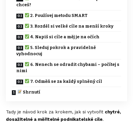
chceš?
2. Používej metodu SMART
3. Rozděl si velké cíle na menší kroky
4. Napiš si cíle a měj je na očích
5. Sleduj pokrok a pravidelně
vyhodnocuj
6. Nenech se odradit chybami – počítej s
nimi
7. Odměň se za každý splněný cíl
Shrnutí
Tady je návod krok za krokem, jak si vytvořit
chytré,
dosažitelné a měřitelné podnikatelské cíle
.