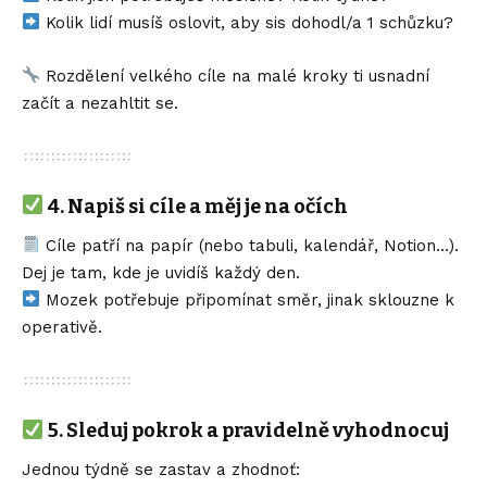
Kolik lidí musíš oslovit, aby sis dohodl/a 1 schůzku?
Rozdělení velkého cíle na malé kroky ti usnadní
začít a nezahltit se.
4.
Napiš si cíle a měj je na očích
Cíle patří na papír (nebo tabuli, kalendář, Notion…).
Dej je tam, kde je uvidíš každý den.
Mozek potřebuje připomínat směr, jinak sklouzne k
operativě.
5.
Sleduj pokrok a pravidelně vyhodnocuj
Jednou týdně se zastav a zhodnoť: