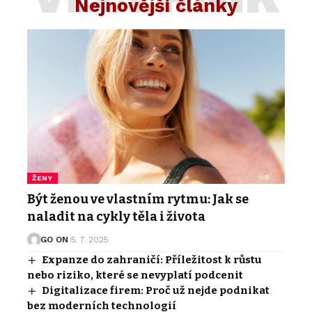
Nejnovější články
ŽENY
Být ženou ve vlastním rytmu: Jak se
naladit na cykly těla i života
GO ON
5. 7. 2025
Expanze do zahraničí: Příležitost k růstu
nebo riziko, které se nevyplatí podcenit
Digitalizace firem: Proč už nejde podnikat
bez moderních technologií