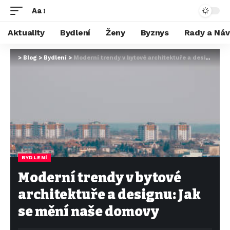
Aa
Aktuality
Bydlení
Ženy
Byznys
Rady a Ná
>
Blog
>
Bydlení
>
Moderní trendy v bytové architektuře a designu: Jak se mění naše domovy
BYDLENÍ
Moderní trendy v bytové
architektuře a designu: Jak
se mění naše domovy