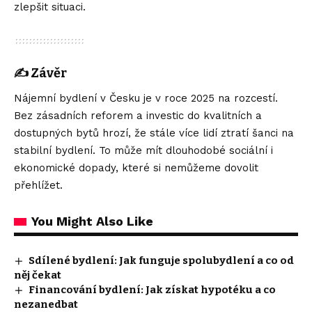
zlepšit situaci.
✍️
Závěr
Nájemní bydlení v Česku je v roce 2025 na rozcestí.
Bez zásadních reforem a investic do kvalitních a
dostupných bytů hrozí, že stále více lidí ztratí šanci na
stabilní bydlení. To může mít dlouhodobé sociální i
ekonomické dopady, které si nemůžeme dovolit
přehlížet.
You Might Also Like
Sdílené bydlení: Jak funguje spolubydlení a co od
něj čekat
Financování bydlení: Jak získat hypotéku a co
nezanedbat