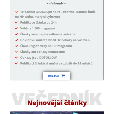
VEČERNÍK
Nejnovější články