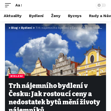
Aa
Aktuality
Bydlení
Ženy
Byznys
Rady a Ná
>
Blog
>
Bydlení
>
Trh nájemního bydlení v Česku: Jak rostoucí ceny a nedostatek bytů mění životy nájemníků
BYDLENÍ
Trh nájemního bydlení v
Česku: Jak rostoucí ceny a
nedostatek bytů mění životy
nájemníků