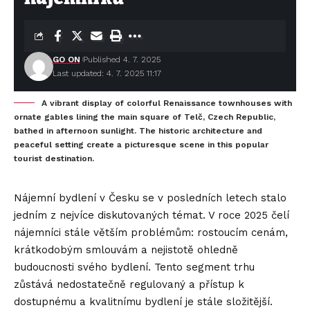
GO ON
Published 4. 7. 2025
Last updated: 4. 7. 2025 11:17
A vibrant display of colorful Renaissance townhouses with
ornate gables lining the main square of Telč, Czech Republic,
bathed in afternoon sunlight. The historic architecture and
peaceful setting create a picturesque scene in this popular
tourist destination.
Nájemní bydlení v Česku se v posledních letech stalo
jedním z nejvíce diskutovaných témat. V roce 2025 čelí
nájemníci stále větším problémům: rostoucím cenám,
krátkodobým smlouvám a nejistotě ohledně
budoucnosti svého bydlení. Tento segment trhu
zůstává nedostatečně regulovaný a přístup k
dostupnému a kvalitnímu bydlení je stále složitější.